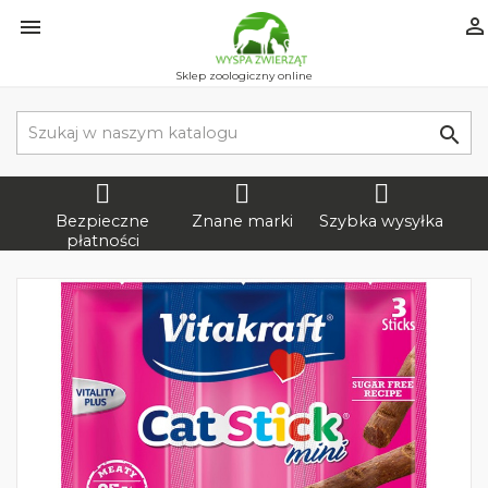


Sklep zoologiczny online

Bezpieczne
Znane marki
Szybka wysyłka
płatności