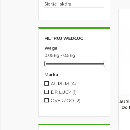
Sierść i skóra
FILTRUJ WEDŁUG
Waga
0.05kg - 0.5kg
Marka
AURUM
(4)
DR LUCY
(1)
OVERZOO
(2)
AURU
Do 