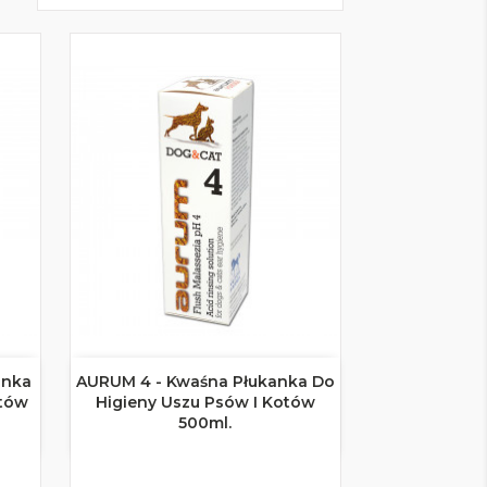
anka
AURUM 4 - Kwaśna Płukanka Do

Szybki podgląd
otów
Higieny Uszu Psów I Kotów
500ml.