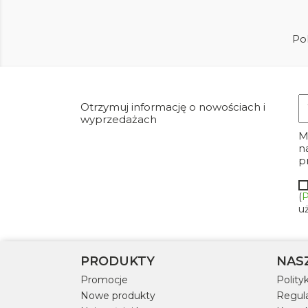
Pok
Otrzymuj informację o nowościach i
wyprzedażach
M
n
p
(
P
u
PRODUKTY
NAS
Promocje
Polity
Nowe produkty
Regul