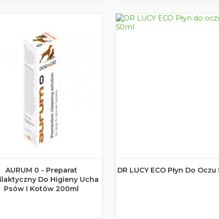
AURUM 0 - Preparat
DR LUCY ECO Płyn Do Oczu


Szybki podgląd
Szybki podgląd
ilaktyczny Do Higieny Ucha
Psów I Kotów 200ml