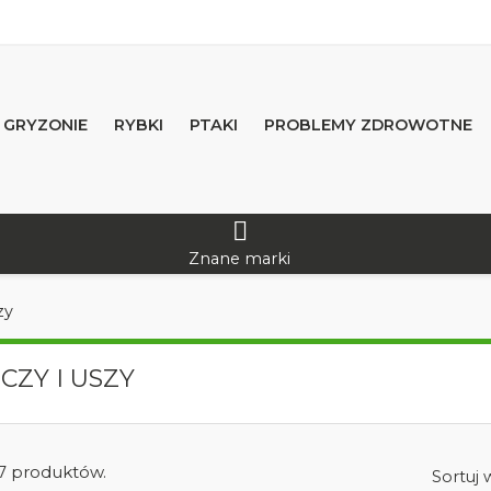
GRYZONIE
RYBKI
PTAKI
PROBLEMY ZDROWOTNE
Znane marki
zy
CZY I USZY
 7 produktów.
Sortuj 