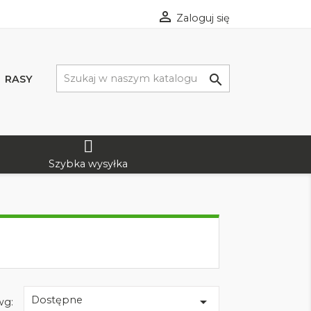

Zaloguj się

RASY
Szybka wysyłka
Dostępne

wg: