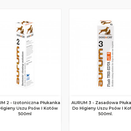
M 2 - Izotoniczna Płukanka
AURUM 3 - Zasadowa Płuk


Szybki podgląd
Szybki podgląd
Higieny Uszu Psów I Kotów
Do Higieny Uszu Psów I K
500ml
500ml.