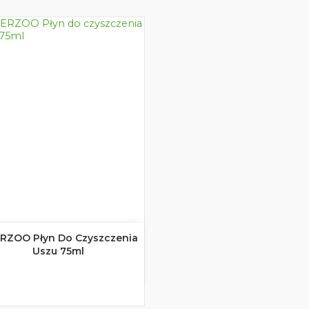
RZOO Płyn Do Czyszczenia

Szybki podgląd
Uszu 75ml