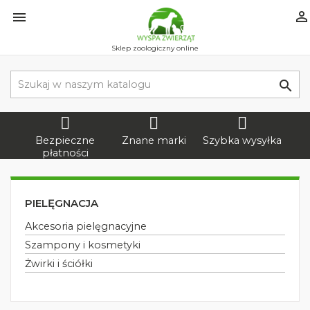


Sklep zoologiczny online

Bezpieczne
Znane marki
Szybka wysyłka
płatności
PIELĘGNACJA
Akcesoria pielęgnacyjne
Szampony i kosmetyki
Żwirki i ściółki