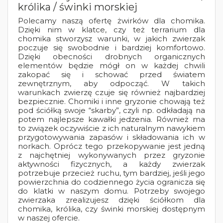
królika / świnki morskiej
Polecamy naszą ofertę żwirków dla chomika.
Dzięki nim w klatce, czy też terrarium dla
chomika stworzysz warunki, w jakich zwierzak
poczuje się swobodnie i bardziej komfortowo.
Dzięki obecności drobnych organicznych
elementów będzie mógł on w każdej chwili
zakopać się i schować przed światem
zewnętrznym, aby odpocząć. W takich
warunkach zwierzę czuje się również najbardziej
bezpiecznie. Chomiki i inne gryzonie chowają też
pod ściółką swoje “skarby”, czyli np. odkładają na
potem najlepsze kawałki jedzenia. Również ma
to związek oczywiście z ich naturalnym nawykiem
przygotowywania zapasów i składowania ich w
norkach. Oprócz tego przekopywanie jest jedną
z najchętniej wykonywanych przez gryzonie
aktywności fizycznych, a każdy zwierzak
potrzebuje przecież ruchu, tym bardziej, jeśli jego
powierzchnia do codziennego życia ogranicza się
do klatki w naszym domu. Potrzeby swojego
zwierzaka zrealizujesz dzięki ściółkom dla
chomika, królika, czy świnki morskiej dostępnym
w naszej ofercie.