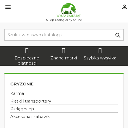


Sklep zoologiczny online

Bezpieczne
Znane marki
Szybka wysyłka
płatności
GRYZONIE
Karma
Klatki i transportery
Pielęgnacja
Akcesoria i zabawki