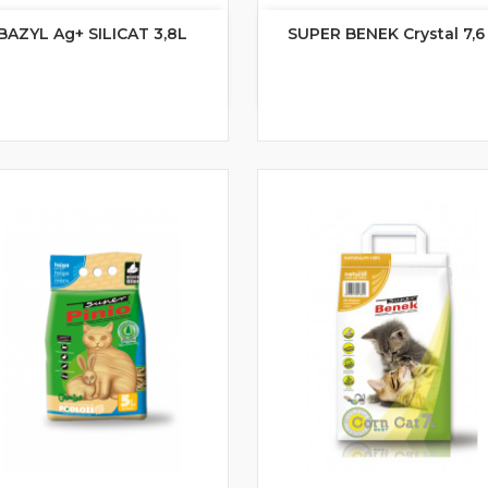
BAZYL Ag+ SILICAT 3,8L
SUPER BENEK Crystal 7,6


Szybki podgląd
Szybki podgląd