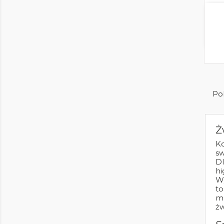
Pok
Ż
Ko
sw
D
hi
W
to
mo
żw