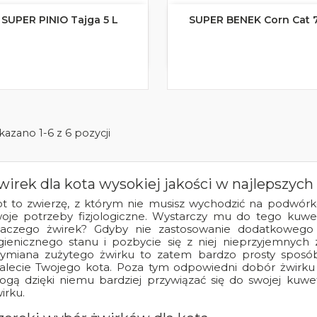
SUPER PINIO Tajga 5 L
SUPER BENEK Corn Cat 7


Szybki podgląd
Szybki podgląd
azano 1-6 z 6 pozycji
wirek dla kota wysokiej jakości w najlepszych
t to zwierzę, z którym nie musisz wychodzić na podwórk
oje potrzeby fizjologiczne. Wystarczy mu do tego kuw
laczego żwirek? Gdyby nie zastosowanie dodatkowego
gienicznego stanu i pozbycie się z niej nieprzyjemnyc
ymiana zużytego żwirku to zatem bardzo prosty sposó
alecie Twojego kota. Poza tym odpowiedni dobór żwirku 
gą dzięki niemu bardziej przywiązać się do swojej kuwe
irku.