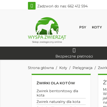
Zadzwoń do nas:
662 412 594
PSY
KOTY
Sklep zoologiczny online
Bezpieczne płatności
Strona główna
Koty
Pielęgnacja
Żwirk
Ż
ŻWIRKI DLA KOTÓW
Ma
Żwirek bentonitowy dla
Wi
kota
ja
Żwirek naturalny dla kota
na
mó