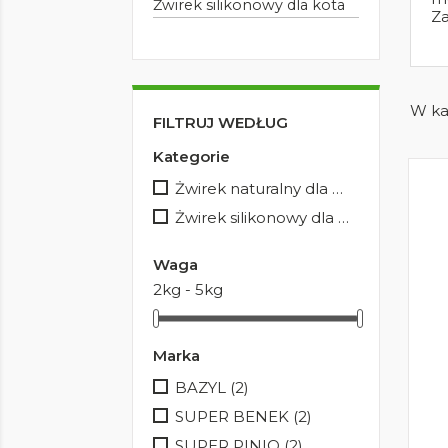
Żwirek silikonowy dla kota
Za
W kat
FILTRUJ WEDŁUG
Kategorie
Żwirek naturalny dla kota
(3)
Żwirek silikonowy dla kota
(3)
Waga
2kg - 5kg
Marka
BAZYL
(2)
SUPER BENEK
(2)
SUPER PINIO
(2)