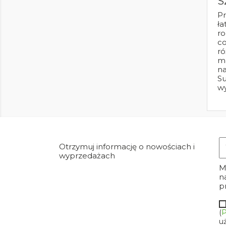
S
Pr
ła
ro
co
ró
ma
na
Su
w
Otrzymuj informację o nowościach i
wyprzedażach
M
n
p
(
P
u