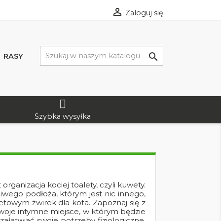

Zaloguj się

RASY
Szybka wysyłka
rganizacja kociej toalety, czyli kuwety.
wego podłoża, którym jest nic innego,
etowym żwirek dla kota. Zapoznaj się z
swoje intymne miejsce, w którym będzie
ałatwiać swoje potrzeby fizjologiczne.