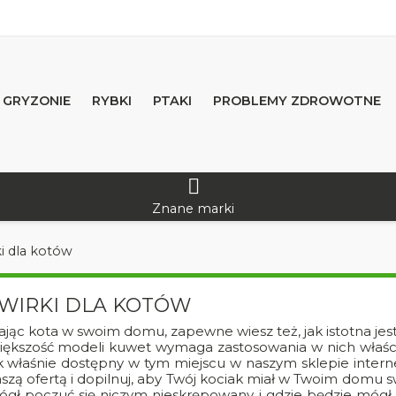
GRYZONIE
RYBKI
PTAKI
PROBLEMY ZDROWOTNE
Znane marki
i dla kotów
WIRKI DLA KOTÓW
jąc kota w swoim domu, zapewne wiesz też, jak istotna jest o
ększość modeli kuwet wymaga zastosowania w nich właści
k właśnie dostępny w tym miejscu w naszym sklepie intern
szą ofertą i dopilnuj, aby Twój kociak miał w Twoim domu 
gł poczuć się niczym nieskrępowany i gdzie będzie mógł z