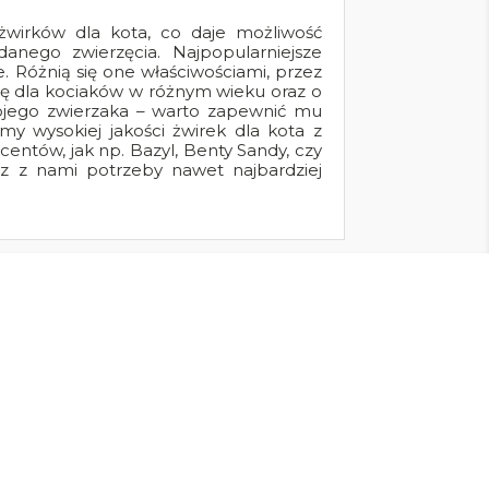
 żwirków dla kota, co daje możliwość
nego zwierzęcia. Najpopularniejsze
e. Różnią się one właściwościami, przez
się dla kociaków w różnym wieku oraz o
ojego zwierzaka – warto zapewnić mu
y wysokiej jakości żwirek dla kota z
centów, jak np. Bazyl, Benty Sandy, czy
sz z nami potrzeby nawet najbardziej