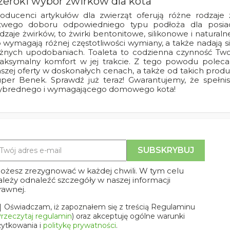
zeroki wybór żwirków dla kota
oducenci artykułów dla zwierząt oferują różne rodzaje
twego doboru odpowiedniego typu podłoża dla posiada
dzaje żwirków, to żwirki bentonitowe, silikonowe i naturaln
 wymagają różnej częstotliwości wymiany, a także nadają 
żnych upodobaniach. Toaleta to codzienna czynność Tw
ksymalny komfort w jej trakcie. Z tego powodu polecam
szej oferty w doskonałych cenach, a także od takich produ
per Benek. Sprawdź już teraz! Gwarantujemy, że spełni
ybrednego i wymagającego domowego kota!
ożesz zrezygnować w każdej chwili. W tym celu
ależy odnaleźć szczegóły w naszej informacji
rawnej.
Oświadczam, iż zapoznałem się z treścią Regulaminu
rzeczytaj regulamin
) oraz akceptuję ogólne warunki
żytkowania i
politykę prywatności
.