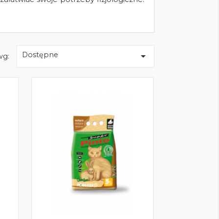
Dostępne

wg: