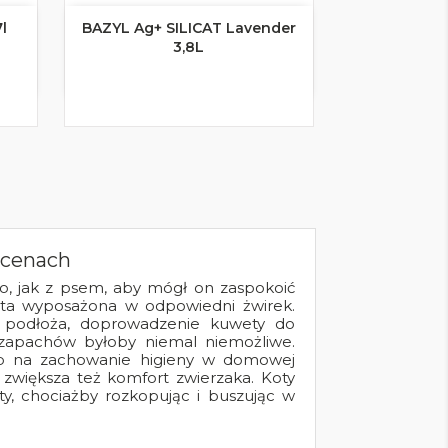
l
BAZYL Ag+ SILICAT Lavender

Szybki podgląd
3,8L
 cenach
o, jak z psem, aby mógł on zaspokoić
eta wyposażona w odpowiedni żwirek.
 podłoża, doprowadzenie kuwety do
h zapachów byłoby niemal niemożliwe.
b na zachowanie higieny w domowej
zwiększa też komfort zwierzaka. Koty
ty, chociażby rozkopując i buszując w