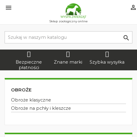


Sklep zoologiczny online

Bezpieczne
Znane marki
Szybka wysyłka
płatności
OBROŻE
Obroże klasyczne
Obroże na pchły i kleszcze