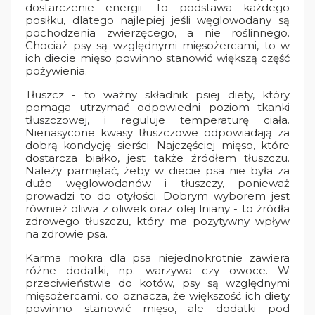
dostarczenie energii. To podstawa każdego
posiłku, dlatego najlepiej jeśli węglowodany są
pochodzenia zwierzęcego, a nie roślinnego.
Chociaż psy są względnymi mięsożercami, to w
ich diecie mięso powinno stanowić większą część
pożywienia.
Tłuszcz - to ważny składnik psiej diety, który
pomaga utrzymać odpowiedni poziom tkanki
tłuszczowej, i reguluje temperaturę ciała.
Nienasycone kwasy tłuszczowe odpowiadają za
dobrą kondycję sierści. Najczęściej mięso, które
dostarcza białko, jest także źródłem tłuszczu.
Należy pamiętać, żeby w diecie psa nie była za
dużo węglowodanów i tłuszczy, ponieważ
prowadzi to do otyłości. Dobrym wyborem jest
również oliwa z oliwek oraz olej lniany - to źródła
zdrowego tłuszczu, który ma pozytywny wpływ
na zdrowie psa.
Karma mokra dla psa niejednokrotnie zawiera
różne dodatki, np. warzywa czy owoce. W
przeciwieństwie do kotów, psy są względnymi
mięsożercami, co oznacza, że większość ich diety
powinno stanowić mięso, ale dodatki pod