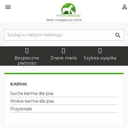


Sklep zoologiczny online

Bezpieczne
Znane marki
Szybka wysyłka
płatności
KARMA
Sucha karma dla psa
Mokra karma dla psa
Przysmaki