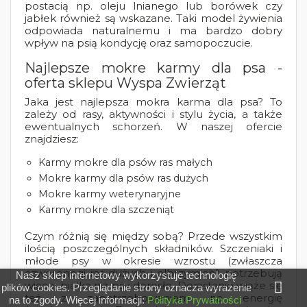
postacią np. oleju lnianego lub borówek czy
jabłek również są wskazane. Taki model żywienia
odpowiada naturalnemu i ma bardzo dobry
wpływ na psią kondycję oraz samopoczucie.
Najlepsze mokre karmy dla psa -
oferta sklepu Wyspa Zwierząt
Jaka jest najlepsza mokra karma dla psa? To
zależy od rasy, aktywności i stylu życia, a także
ewentualnych schorzeń. W naszej ofercie
znajdziesz:
Karmy mokre dla psów ras małych
Mokre karmy dla psów ras dużych
Mokre karmy weterynaryjne
Karmy mokre dla szczeniąt
Czym różnią się między sobą? Przede wszystkim
ilością poszczególnych składników. Szczeniaki i
młode psy w okresie wzrostu (zwłaszcza
czworonogi ras dużych i olbrzymich!) potrzebują
Nasz sklep internetowy wykorzystuje technologię
więcej białka niż psy dorosłe. Dorastanie wiąże się
plików cookies. Przeglądanie strony oznacza wyrażenie
też z zapotrzebowaniem na energię
na to zgody. Więcej informacji:
Polityka Prywatności
.