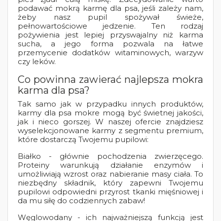
podawać mokrą karmę dla psa, jeśli zależy nam,
żeby nasz pupil spożywał świeże,
pełnowartościowe jedzenie. Ten rodzaj
pożywienia jest lepiej przyswajalny niż karma
sucha, a jego forma pozwala na łatwe
przemycenie dodatków witaminowych, warzyw
czy leków.
Co powinna zawierać najlepsza mokra
karma dla psa?
Tak samo jak w przypadku innych produktów,
karmy dla psa mokre mogą być świetnej jakości,
jak i nieco gorszej. W naszej ofercie znajdziesz
wyselekcjonowane karmy z segmentu premium,
które dostarczą Twojemu pupilowi:
Białko - głównie pochodzenia zwierzęcego.
Proteiny warunkują działanie enzymów i
umożliwiają wzrost oraz nabieranie masy ciała. To
niezbędny składnik, który zapewni Twojemu
pupilowi odpowiedni przyrost tkanki mięśniowej i
da mu siłę do codziennych zabaw!
Węglowodany - ich najważniejszą funkcją jest