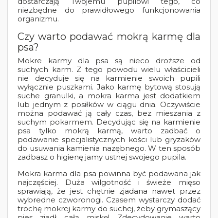
dostarczają Twojemu pupilowi tego, co
niezbędne do prawidłowego funkcjonowania
organizmu.
Czy warto podawać mokrą karmę dla
psa?
Mokre karmy dla psa są nieco droższe od
suchych karm. Z tego powodu wielu właścicieli
nie decyduje się na karmienie swoich pupili
wyłącznie puszkami. Jako karmę bytową stosują
suche granulki, a mokra karma jest dodatkiem
lub jednym z posiłków w ciągu dnia. Oczywiście
można podawać ją cały czas, bez mieszania z
suchym pokarmem. Decydując się na karmienie
psa tylko mokrą karmą, warto zadbać o
podawanie specjalistycznych kości lub gryzaków
do usuwania kamienia nazębnego. W ten sposób
zadbasz o higienę jamy ustnej swojego pupila.
Mokra karma dla psa powinna być podawana jak
najczęściej. Duża wilgotność i świeże mięso
sprawiają, że jest chętnie zjadana nawet przez
wybredne czworonogi. Czasem wystarczy dodać
trochę mokrej karmy do suchej, żeby grymaszący
pies zjadł całą miskę! Zdecydowanie warto