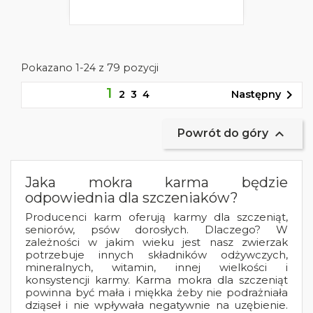
Pokazano 1-24 z 79 pozycji
1

Następny
2
3
4

Powrót do góry
Jaka mokra karma będzie
odpowiednia dla szczeniaków?
Producenci karm oferują karmy dla szczeniąt,
seniorów, psów dorosłych. Dlaczego? W
zależności w jakim wieku jest nasz zwierzak
potrzebuje innych składników odżywczych,
mineralnych, witamin, innej wielkości i
konsystencji karmy. Karma mokra dla szczeniąt
powinna być mała i miękka żeby nie podrażniała
dziąseł i nie wpływała negatywnie na uzębienie.