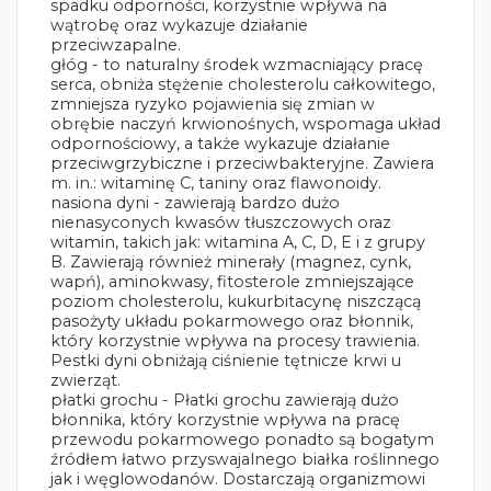
spadku odporności, korzystnie wpływa na
wątrobę oraz wykazuje działanie
przeciwzapalne.
głóg - to naturalny środek wzmacniający pracę
serca, obniża stężenie cholesterolu całkowitego,
zmniejsza ryzyko pojawienia się zmian w
obrębie naczyń krwionośnych, wspomaga układ
odpornościowy, a także wykazuje działanie
przeciwgrzybiczne i przeciwbakteryjne. Zawiera
m. in.: witaminę C, taniny oraz flawonoidy.
nasiona dyni - zawierają bardzo dużo
nienasyconych kwasów tłuszczowych oraz
witamin, takich jak: witamina A, C, D, E i z grupy
B. Zawierają również minerały (magnez, cynk,
wapń), aminokwasy, fitosterole zmniejszające
poziom cholesterolu, kukurbitacynę niszczącą
pasożyty układu pokarmowego oraz błonnik,
który korzystnie wpływa na procesy trawienia.
Pestki dyni obniżają ciśnienie tętnicze krwi u
zwierząt.
płatki grochu - Płatki grochu zawierają dużo
błonnika, który korzystnie wpływa na pracę
przewodu pokarmowego ponadto są bogatym
źródłem łatwo przyswajalnego białka roślinnego
jak i węglowodanów. Dostarczają organizmowi