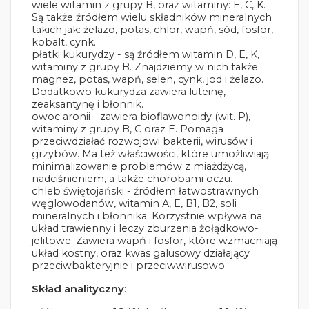
wiele witamin z grupy B, oraz witaminy: E, C, K.
Są także źródłem wielu składników mineralnych
takich jak: żelazo, potas, chlor, wapń, sód, fosfor,
kobalt, cynk.
płatki kukurydzy - są źródłem witamin D, E, K,
witaminy z grupy B. Znajdziemy w nich także
magnez, potas, wapń, selen, cynk, jod i żelazo.
Dodatkowo kukurydza zawiera luteinę,
zeaksantynę i błonnik.
owoc aronii - zawiera bioflawonoidy (wit. P),
witaminy z grupy B, C oraz E. Pomaga
przeciwdziałać rozwojowi bakterii, wirusów i
grzybów. Ma też właściwości, które umożliwiają
minimalizowanie problemów z miażdżycą,
nadciśnieniem, a także chorobami oczu.
chleb świętojański - źródłem łatwostrawnych
węglowodanów, witamin A, E, B1, B2, soli
mineralnych i błonnika. Korzystnie wpływa na
układ trawienny i leczy zburzenia żołądkowo-
jelitowe. Zawiera wapń i fosfor, które wzmacniają
układ kostny, oraz kwas galusowy działający
przeciwbakteryjnie i przeciwwirusowo.
Skład analityczny
: