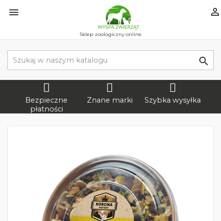


Sklep zoologiczny online

Bezpieczne
Znane marki
Szybka wysyłka
płatności