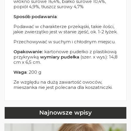
włókno surowe 16,4%, białko surowe 10,4%,
popiół 4,9%, tłuszcz surowy 4,7%
Sposób podawania
:
Podawać w charakterze przekąski, takie ilości,
jakie zwierzątko jest w stanie zjeść, ok. 1-2 łyżek.
Przechowywać w suchym i chłodnym miejscu.
Opakowanie:
kartonowe pudełko z plastikową
przykrywką
wymiary pudełka
(szer. x wys.): 14,8
cm x 6,5 cm.
Waga
: 200 g
Ze względu na dużą zawartość owoców,
mieszanka nie jest polecana dla koszatniczki.
Najnowsze wpisy