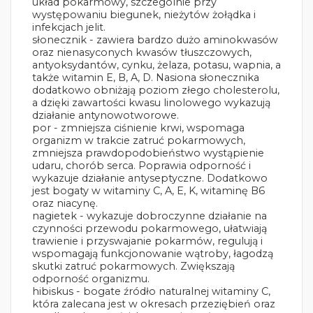
układ pokarmowy, szczególnie przy
występowaniu biegunek, nieżytów żołądka i
infekcjach jelit.
słonecznik - zawiera bardzo dużo aminokwasów
oraz nienasyconych kwasów tłuszczowych,
antyoksydantów, cynku, żelaza, potasu, wapnia, a
także witamin E, B, A, D. Nasiona słonecznika
dodatkowo obniżają poziom złego cholesterolu,
a dzięki zawartości kwasu linolowego wykazują
działanie antynowotworowe.
por - zmniejsza ciśnienie krwi, wspomaga
organizm w trakcie zatruć pokarmowych,
zmniejsza prawdopodobieństwo wystąpienie
udaru, chorób serca. Poprawia odporność i
wykazuje działanie antyseptyczne. Dodatkowo
jest bogaty w witaminy C, A, E, K, witaminę B6
oraz niacynę.
nagietek - wykazuje dobroczynne działanie na
czynności przewodu pokarmowego, ułatwiają
trawienie i przyswajanie pokarmów, regulują i
wspomagają funkcjonowanie wątroby, łagodzą
skutki zatruć pokarmowych. Zwiększają
odporność organizmu.
hibiskus - bogate źródło naturalnej witaminy C,
która zalecana jest w okresach przeziębień oraz