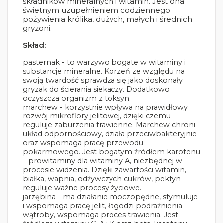
składników mineralnych i witamin. Jest ona
świetnym uzupełnieniem codziennego
pożywienia królika, dużych, małych i średnich
gryzoni.
Skład:
pasternak - to warzywo bogate w witaminy i
substancje mineralne. Korzeń ze względu na
swoją twardość sprawdza się jako doskonały
gryzak do ścierania siekaczy. Dodatkowo
oczyszcza organizm z toksyn.
marchew - korzystnie wpływa na prawidłowy
rozwój mikroflory jelitowej, dzięki czemu
reguluje zaburzenia trawienne. Marchew chroni
układ odpornościowy, działa przeciwbakteryjnie
oraz wspomaga pracę przewodu
pokarmowego. Jest bogatym źródłem karotenu
– prowitaminy dla witaminy A, niezbędnej w
procesie widzenia. Dzięki zawartości witamin,
białka, wapnia, odżywczych cukrów, pektyn
reguluje ważne procesy życiowe.
jarzębina - ma działanie moczopędne, stymuluje
i wspomaga pracę jelit, łagodzi podrażnienia
wątroby, wspomaga proces trawienia. Jest