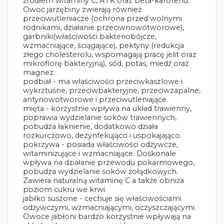
źródłem witaminy C, A i K oraz beta-karotenu.
Owoc jarzębiny zwierają również
przeciwutleniacze (ochrona przed wolnymi
rodnikami, działanie przeciwnowotworowe),
garbniki(właściwości bakteriobójcze,
wzmacniające, ściągające), pektyny (redukcja
złego cholesterolu, wspomagają pracę jelit oraz
mikroflorę bakteryjną), sód, potas, miedź oraz
magnez.
podbiał - ma właściwości przeciwkaszlowe i
wykrztuśne, przeciwbakteryjne, przeciwzapalne,
antynowotworowe i przeciwutleniające.
mięta - korzystnie wpływa na układ trawienny,
poprawia wydzielanie soków trawiennych,
pobudza łaknienie, dodatkowo działa
rozkurczowo, dezynfekująco i uspokajająco.
pokrzywa - posiada właściwości odżywcze,
witaminizujące i wzmacniające. Doskonale
wpływa na działanie przewodu pokarmowego,
pobudza wydzielanie soków żołądkowych.
Zawiera naturalną witaminę C a także obniża
poziom cukru we krwi.
jabłko suszone - cechuje się właściwościami
odżywczymi, wzmacniającymi, oczyszczającymi.
Owoce jabłoni bardzo korzystnie wpływają na