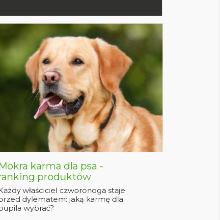
Mokra karma dla psa -
ranking produktów
Każdy właściciel czworonoga staje
przed dylematem: jaką karmę dla
pupila wybrać?