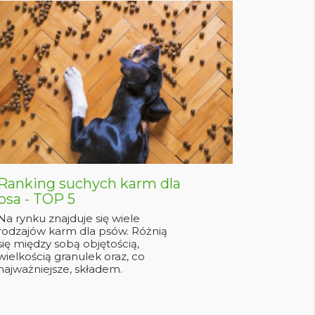
Ranking suchych karm dla
psa - TOP 5
Na rynku znajduje się wiele
rodzajów karm dla psów. Różnią
się między sobą objętością,
wielkością granulek oraz, co
najważniejsze, składem.