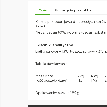
Opis
Szczegóły produktu
Karma pełnoporcjowa dla dorosłych kotów ws
Skład
filet z łososia 60%, wywar z łososia, substa
Składniki analityczne
białko surowe – 13%, tłuszcz surowy – 3%, 
Tabela dawkowania:
Masa Kota 3 kg 4 kg 5 
Ilość puszek/ dzień 1,5 1,75 2
Opakowanie: puszka 185 g