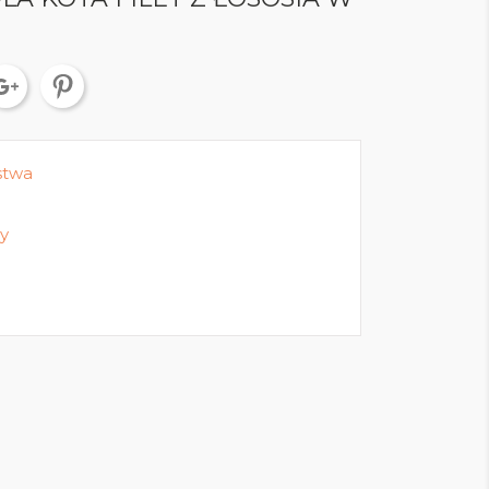
stwa
y