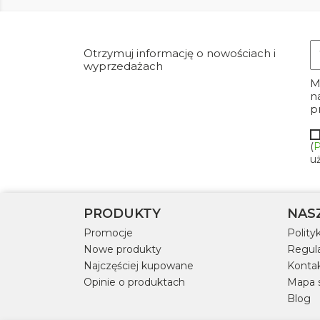
Otrzymuj informację o nowościach i
wyprzedażach
M
n
p
(
P
u
PRODUKTY
NAS
Promocje
Polity
Nowe produkty
Regul
Najczęściej kupowane
Kontak
Opinie o produktach
Mapa 
Blog