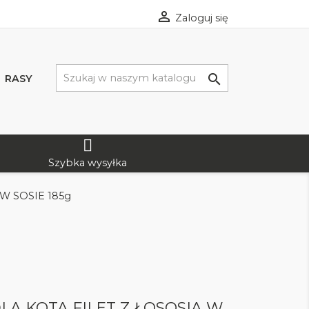

Zaloguj się

RASY
Szybka wysyłka
W SOSIE 185g
LA KOTA FILET Z ŁOSOSIA W