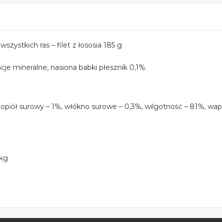
zystkich ras – filet z łososia 185 g
ncje mineralne, nasiona babki płesznik 0,1%.
popiół surowy – 1%, włókno surowe – 0,3%, wilgotność – 81%, wapń
kg