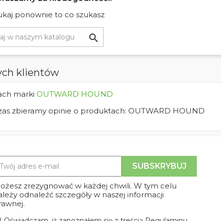
kaj ponownie to co szukasz

ch klientów
tach marki
OUTWARD HOUND
y czas zbieramy opinie o produktach: OUTWARD HOUND
ożesz zrezygnować w każdej chwili. W tym celu
ależy odnaleźć szczegóły w naszej informacji
rawnej.
Oświadczam, iż zapoznałem się z treścią Regulaminu