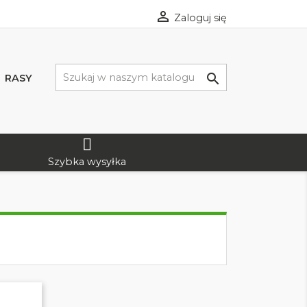

Zaloguj się

RASY
Szybka wysyłka