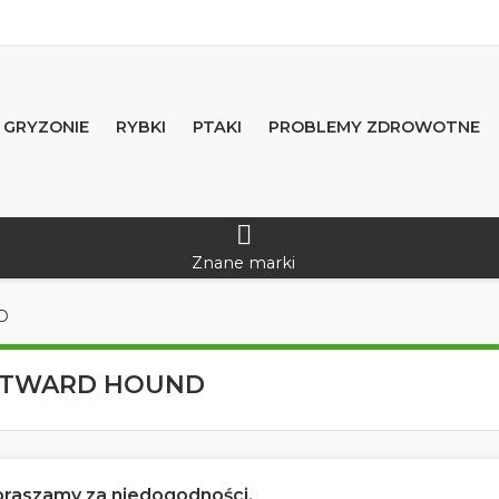
GRYZONIE
RYBKI
PTAKI
PROBLEMY ZDROWOTNE
Znane marki
D
 OUTWARD HOUND
praszamy za niedogodności.