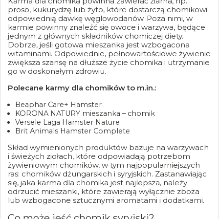
Karma dla chomika powinna zawierać ziarna, np.
proso, kukurydzę lub żyto, które dostarczą chomikowi
odpowiednią dawkę węglowodanów. Poza nimi, w
karmie powinny znaleźć się owoce i warzywa, będące
jednym z głównych składników chomiczej diety.
Dobrze, jeśli gotowa mieszanka jest wzbogacona
witaminami. Odpowiednie, pełnowartościowe żywienie
zwiększa szansę na dłuższe życie chomika i utrzymanie
go w doskonałym zdrowiu.
Polecane karmy dla chomików to m.in.:
Beaphar Care+ Hamster
KORONA NATURY mieszanka – chomik
Versele Laga Hamster Nature
Brit Animals Hamster Complete
Skład wymienionych produktów bazuje na warzywach
i świeżych ziołach, które odpowiadają potrzebom
żywieniowym chomików, w tym najpopularniejszych
ras: chomików dżungarskich i syryjskich. Zastanawiając
się, jaka karma dla chomika jest najlepsza, należy
odrzucić mieszanki, które zawierają wyłącznie zboża
lub wzbogacone sztucznymi aromatami i dodatkami.
Co może jeść chomik syryjski?