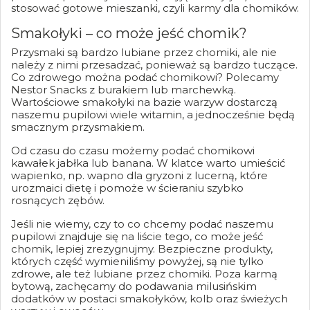
stosować gotowe mieszanki, czyli karmy dla chomików.
Smakołyki – co może jeść chomik?
Przysmaki są bardzo lubiane przez chomiki, ale nie
należy z nimi przesadzać, ponieważ są bardzo tuczące.
Co zdrowego można podać chomikowi? Polecamy
Nestor Snacks z burakiem lub marchewką.
Wartościowe smakołyki na bazie warzyw dostarczą
naszemu pupilowi wiele witamin, a jednocześnie będą
smacznym przysmakiem.
Od czasu do czasu możemy podać chomikowi
kawałek jabłka lub banana. W klatce warto umieścić
wapienko, np. wapno dla gryzoni z lucerną, które
urozmaici dietę i pomoże w ścieraniu szybko
rosnących zębów.
Jeśli nie wiemy, czy to co chcemy podać naszemu
pupilowi znajduje się na liście tego, co może jeść
chomik, lepiej zrezygnujmy. Bezpieczne produkty,
których część wymieniliśmy powyżej, są nie tylko
zdrowe, ale też lubiane przez chomiki. Poza karmą
bytową, zachęcamy do podawania milusińskim
dodatków w postaci smakołyków, kolb oraz świeżych