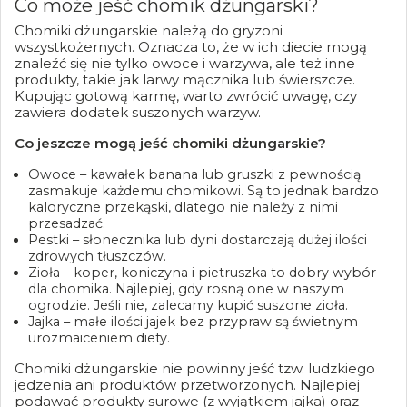
Co może jeść chomik dżungarski?
Chomiki dżungarskie należą do gryzoni
wszystkożernych. Oznacza to, że w ich diecie mogą
znaleźć się nie tylko owoce i warzywa, ale też inne
produkty, takie jak larwy mącznika lub świerszcze.
Kupując gotową karmę, warto zwrócić uwagę, czy
zawiera dodatek suszonych warzyw.
Co jeszcze mogą jeść chomiki dżungarskie?
Owoce – kawałek banana lub gruszki z pewnością
zasmakuje każdemu chomikowi. Są to jednak bardzo
kaloryczne przekąski, dlatego nie należy z nimi
przesadzać.
Pestki – słonecznika lub dyni dostarczają dużej ilości
zdrowych tłuszczów.
Zioła – koper, koniczyna i pietruszka to dobry wybór
dla chomika. Najlepiej, gdy rosną one w naszym
ogrodzie. Jeśli nie, zalecamy kupić suszone zioła.
Jajka – małe ilości jajek bez przypraw są świetnym
urozmaiceniem diety.
Chomiki dżungarskie nie powinny jeść tzw. ludzkiego
jedzenia ani produktów przetworzonych. Najlepiej
podawać produkty surowe (z wyjątkiem jajka) oraz