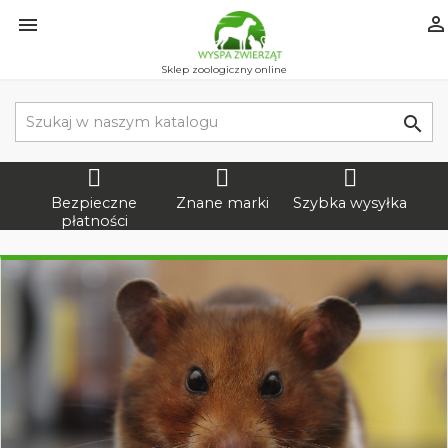


Sklep zoologiczny online

Bezpieczne
Znane marki
Szybka wysyłka
płatności