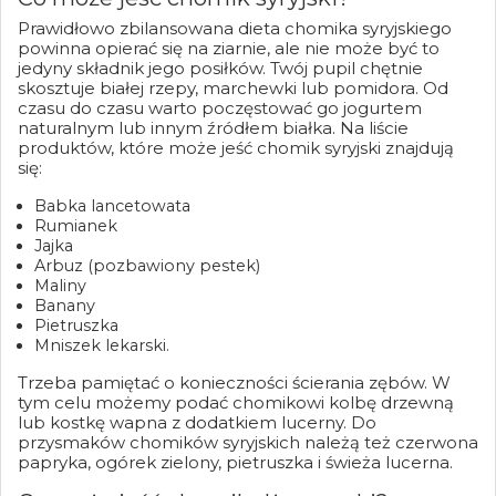
Prawidłowo zbilansowana dieta chomika syryjskiego
powinna opierać się na ziarnie, ale nie może być to
jedyny składnik jego posiłków. Twój pupil chętnie
skosztuje białej rzepy, marchewki lub pomidora. Od
czasu do czasu warto poczęstować go jogurtem
naturalnym lub innym źródłem białka. Na liście
produktów, które może jeść chomik syryjski znajdują
się:
Babka lancetowata
Rumianek
Jajka
Arbuz (pozbawiony pestek)
Maliny
Banany
Pietruszka
Mniszek lekarski.
Trzeba pamiętać o konieczności ścierania zębów. W
tym celu możemy podać chomikowi kolbę drzewną
lub kostkę wapna z dodatkiem lucerny. Do
przysmaków chomików syryjskich należą też czerwona
papryka, ogórek zielony, pietruszka i świeża lucerna.